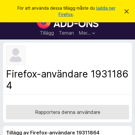
S
Logga in
För att använda dessa tillägg måste du
ladda ner
A
ö
Firefox
.
v
W
k
v
e
i
s
b
Tillägg
Teman
Mer…
a
b
d
e
l
t
ä
t
a
s
m
a
e
Firefox-användare 1931186
d
r
d
4
t
e
l
i
a
l
n
d
l
e
ä
Rapportera denna användare
g
g
Tillägg av Firefox-användare 19311864
f