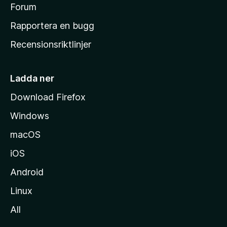
s
Forum
h
Rapportera en bugg
e
Recensionsriktlinjer
m
s
i
Ladda ner
d
Download Firefox
a
Windows
macOS
iOS
Android
Linux
All