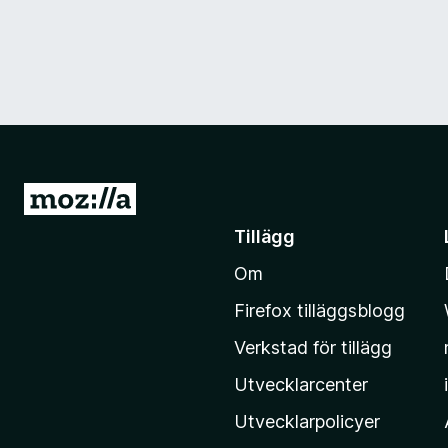
G
å
Tillägg
t
Om
i
l
Firefox tilläggsblogg
l
Verkstad för tillägg
M
o
Utvecklarcenter
z
Utvecklarpolicyer
i