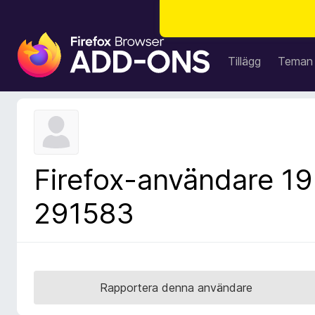
W
e
Tillägg
Teman
b
b
l
ä
s
a
Firefox-användare 19
r
t
291583
i
l
l
ä
g
Rapportera denna användare
g
f