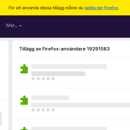
För att använda dessa tillägg måste du
ladda ner Firefox
.
Mer…
Tillägg av Firefox-användare 19291583
D
e
t
f
i
n
D
n
e
s
t
i
f