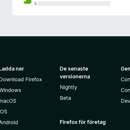
Ladda ner
De senaste
Ge
versionerna
Download Firefox
Con
Nightly
Windows
Con
Beta
macOS
Dev
iOS
Firefox för företag
Android