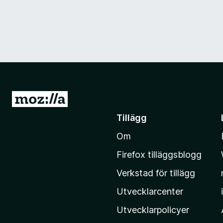
G
å
Tillägg
t
Om
i
l
Firefox tilläggsblogg
l
Verkstad för tillägg
M
o
Utvecklarcenter
z
Utvecklarpolicyer
i