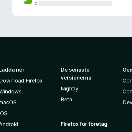
Ladda ner
De senaste
Ge
versionerna
Download Firefox
Con
Nightly
Windows
Con
Beta
macOS
Dev
iOS
Firefox för företag
Android