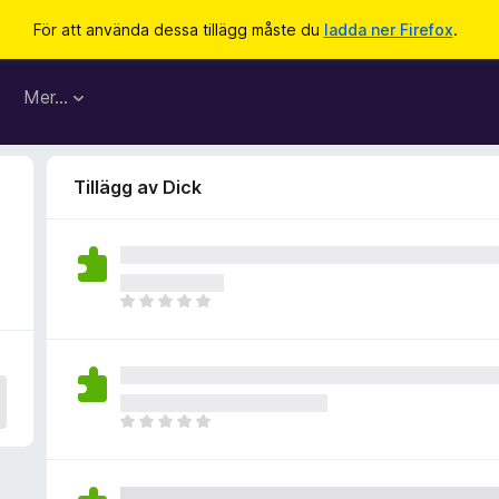
För att använda dessa tillägg måste du
ladda ner Firefox
.
Mer…
Tillägg av Dick
D
e
t
f
i
n
D
n
e
s
t
i
f