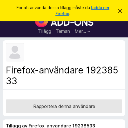
S
Logga in
För att använda dessa tillägg måste du
ladda ner
A
ö
Firefox
.
v
W
k
v
e
i
s
b
Tillägg
Teman
Mer…
a
b
d
e
l
t
ä
t
a
s
m
a
e
Firefox-användare 192385
d
r
d
33
t
e
l
i
a
l
n
d
l
e
ä
Rapportera denna användare
g
g
Tillägg av Firefox-användare 19238533
f