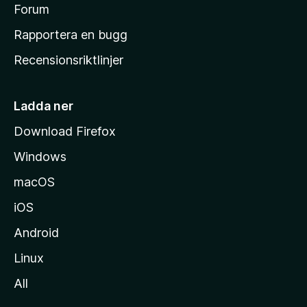
s
Forum
h
Rapportera en bugg
e
Recensionsriktlinjer
m
s
i
Ladda ner
d
Download Firefox
a
Windows
macOS
iOS
Android
Linux
All