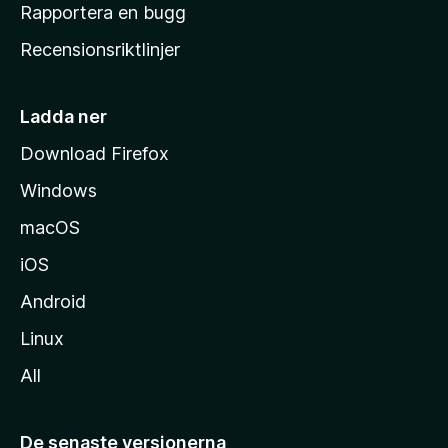
h
Rapportera en bugg
e
Recensionsriktlinjer
m
s
i
Ladda ner
d
Download Firefox
a
Windows
macOS
iOS
Android
Linux
All
De senaste versionerna