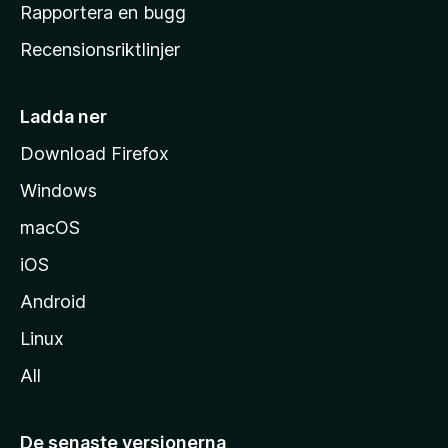
h
Rapportera en bugg
e
Recensionsriktlinjer
m
s
i
Ladda ner
d
Download Firefox
a
Windows
macOS
iOS
Android
Linux
All
De senaste versionerna