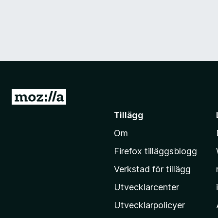
G
å
Tillägg
t
Om
i
l
Firefox tilläggsblogg
l
Verkstad för tillägg
M
o
Utvecklarcenter
z
Utvecklarpolicyer
i