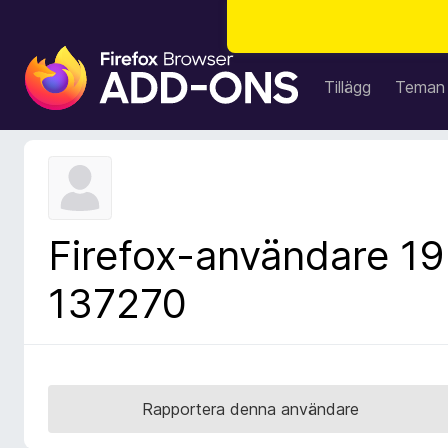
W
e
Tillägg
Teman
b
b
l
ä
s
a
Firefox-användare 19
r
t
137270
i
l
l
ä
g
Rapportera denna användare
g
f