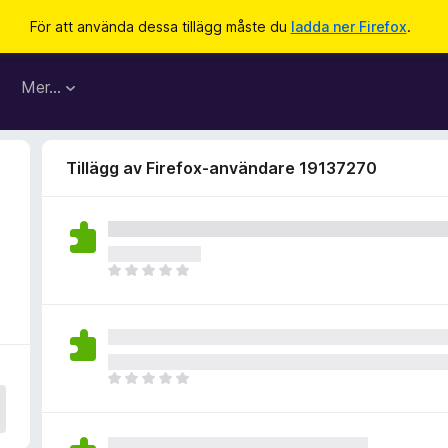
För att använda dessa tillägg måste du
ladda ner Firefox
.
Mer…
Tillägg av Firefox-användare 19137270
D
e
t
f
i
n
D
n
e
s
t
i
f