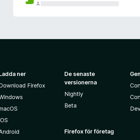
Ladda ner
De senaste
Ge
versionerna
Download Firefox
Con
Nightly
Windows
Con
Beta
macOS
Dev
iOS
Firefox för företag
Android