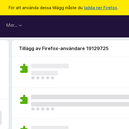
För att använda dessa tillägg måste du
ladda ner Firefox
.
Mer…
Tillägg av Firefox-användare 19129725
D
e
t
f
i
n
D
n
e
s
t
i
f