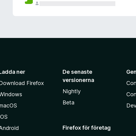
Ladda ner
De senaste
Ge
versionerna
Download Firefox
Con
Nightly
Windows
Con
Beta
macOS
Dev
iOS
Firefox för företag
Android