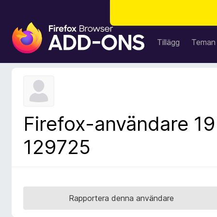
W
e
Tillägg
Teman
b
b
l
ä
s
a
Firefox-användare 19
r
t
129725
i
l
l
ä
g
Rapportera denna användare
g
f