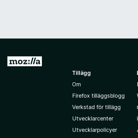
G
å
Tillägg
t
Om
i
l
Firefox tilläggsblogg
l
Verkstad för tillägg
M
o
Utvecklarcenter
z
Utvecklarpolicyer
i