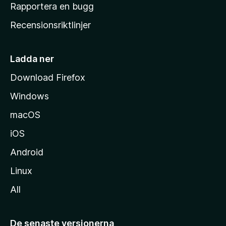
h
Rapportera en bugg
e
Recensionsriktlinjer
m
s
i
Ladda ner
d
Download Firefox
a
Windows
macOS
iOS
Android
Linux
All
De senaste versionerna