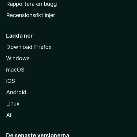
h
Rapportera en bugg
e
Recensionsriktlinjer
m
s
i
Ladda ner
d
Download Firefox
a
Windows
macOS
iOS
Android
Linux
All
De senaste versionerna