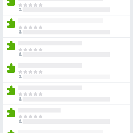
ö
D
e
r
t
F
f
i
D
i
r
e
n
t
e
n
f
f
s
D
i
o
i
e
n
n
x
t
n
g
f
s
D
a
i
i
e
b
n
n
t
e
n
g
f
t
s
D
a
i
y
i
e
b
n
g
n
t
e
n
ä
g
f
t
s
D
n
a
i
y
i
e
b
n
g
n
t
e
n