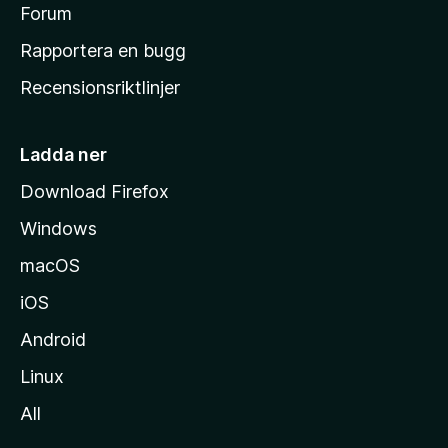
s
Forum
h
Rapportera en bugg
e
Recensionsriktlinjer
m
s
i
Ladda ner
d
Download Firefox
a
Windows
macOS
iOS
Android
Linux
All