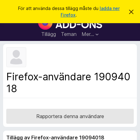
S
Logga in
För att använda dessa tillägg måste du
ladda ner
A
ö
Firefox
.
v
W
k
v
e
i
s
b
Tillägg
Teman
Mer…
a
b
d
e
l
t
ä
t
a
s
m
a
e
Firefox-användare 190940
d
r
d
18
t
e
l
i
a
l
n
d
l
e
ä
Rapportera denna användare
g
g
Tillägg av Firefox-användare 19094018
f