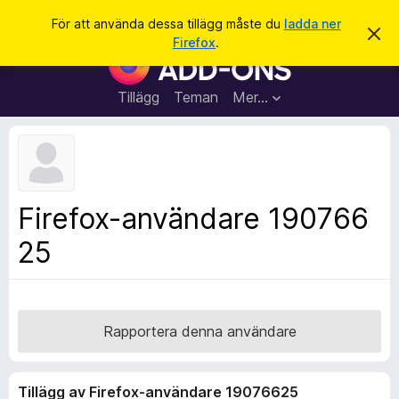
S
Logga in
För att använda dessa tillägg måste du
ladda ner
A
ö
Firefox
.
v
W
k
v
e
i
s
b
Tillägg
Teman
Mer…
a
b
d
e
l
t
ä
t
a
s
m
a
e
Firefox-användare 190766
d
r
d
25
t
e
l
i
a
l
n
d
l
e
ä
Rapportera denna användare
g
g
Tillägg av Firefox-användare 19076625
f