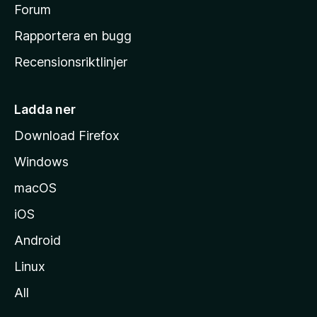
s
Forum
h
Rapportera en bugg
e
Recensionsriktlinjer
m
s
i
Ladda ner
d
Download Firefox
a
Windows
macOS
iOS
Android
Linux
All