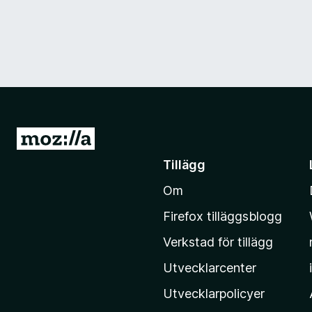
G
å
Tillägg
t
Om
i
l
Firefox tilläggsblogg
l
Verkstad för tillägg
M
o
Utvecklarcenter
z
Utvecklarpolicyer
i