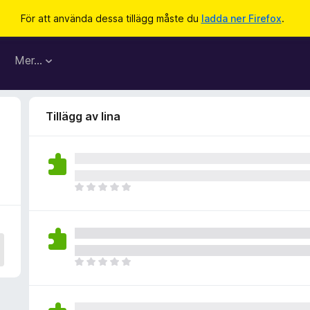
För att använda dessa tillägg måste du
ladda ner Firefox
.
Mer…
Tillägg av lina
D
e
t
f
i
n
D
n
e
s
t
i
f