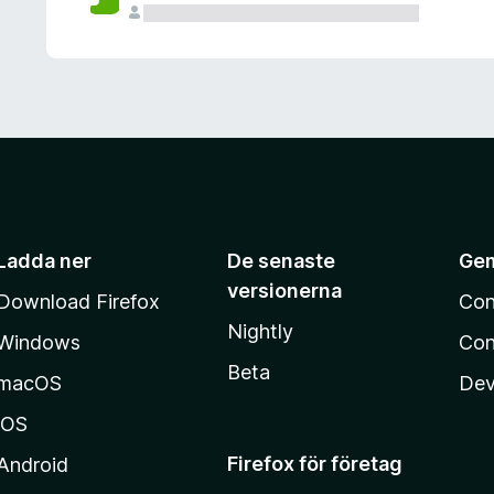
Ladda ner
De senaste
Ge
versionerna
Download Firefox
Con
Nightly
Windows
Con
Beta
macOS
Dev
iOS
Firefox för företag
Android