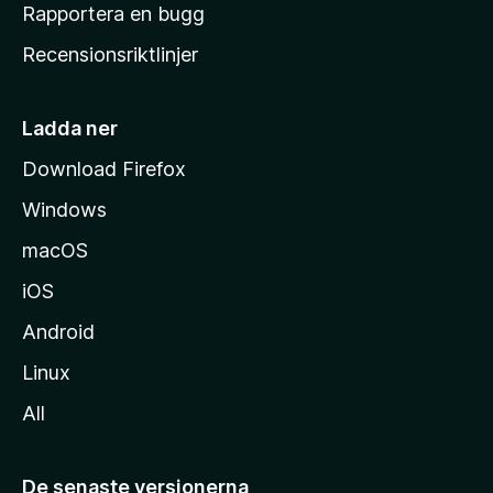
h
Rapportera en bugg
e
Recensionsriktlinjer
m
s
i
Ladda ner
d
Download Firefox
a
Windows
macOS
iOS
Android
Linux
All
De senaste versionerna