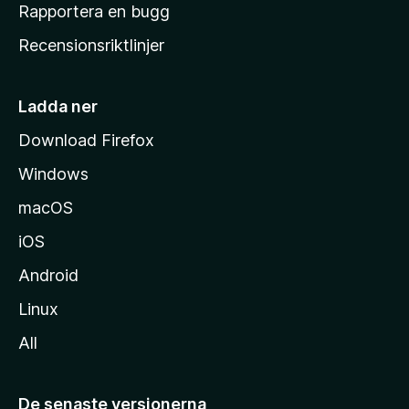
h
Rapportera en bugg
e
Recensionsriktlinjer
m
s
i
Ladda ner
d
Download Firefox
a
Windows
macOS
iOS
Android
Linux
All
De senaste versionerna