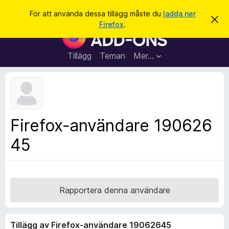
S
Logga in
För att använda dessa tillägg måste du
ladda ner
A
ö
Firefox
.
v
W
k
v
e
i
s
b
Tillägg
Teman
Mer…
a
b
d
e
l
t
ä
t
a
s
m
a
e
Firefox-användare 190626
d
r
d
45
t
e
l
i
a
l
n
d
l
e
ä
Rapportera denna användare
g
g
Tillägg av Firefox-användare 19062645
f