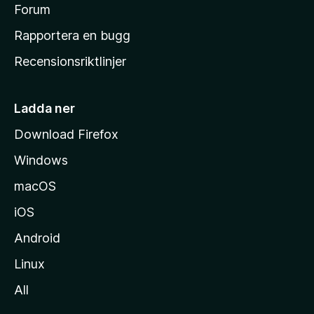
s
Forum
h
Rapportera en bugg
e
Recensionsriktlinjer
m
s
i
Ladda ner
d
Download Firefox
a
Windows
macOS
iOS
Android
Linux
All