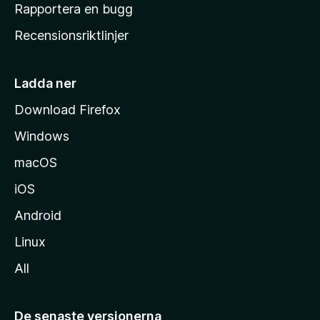
h
Rapportera en bugg
e
Recensionsriktlinjer
m
s
i
Ladda ner
d
Download Firefox
a
Windows
macOS
iOS
Android
Linux
All
De senaste versionerna