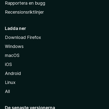
h
Rapportera en bugg
e
Recensionsriktlinjer
m
s
i
Ladda ner
d
Download Firefox
a
Windows
macOS
iOS
Android
Linux
All
De senaste versionerna