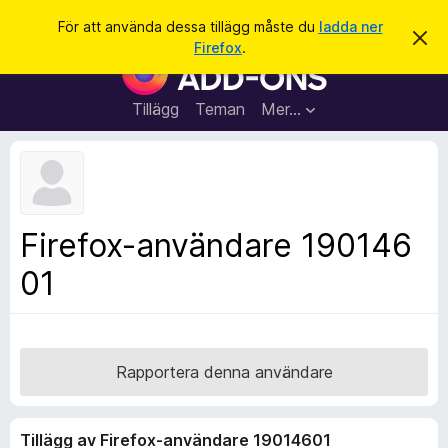
S
Logga in
För att använda dessa tillägg måste du
ladda ner
A
ö
Firefox
.
v
W
k
v
e
i
s
b
Tillägg
Teman
Mer…
a
b
d
e
l
t
ä
t
a
s
m
a
e
Firefox-användare 190146
d
r
d
01
t
e
l
i
a
l
n
d
l
e
ä
Rapportera denna användare
g
g
Tillägg av Firefox-användare 19014601
f