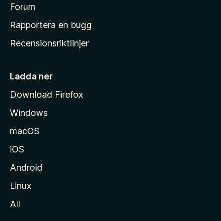
s
Forum
h
Rapportera en bugg
e
Recensionsriktlinjer
m
s
i
Ladda ner
d
Download Firefox
a
Windows
macOS
iOS
Android
Linux
All