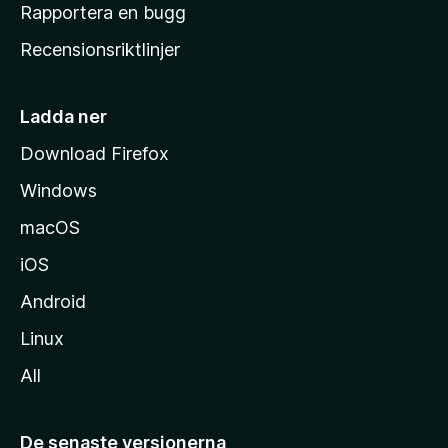
h
Rapportera en bugg
e
Recensionsriktlinjer
m
s
i
Ladda ner
d
Download Firefox
a
Windows
macOS
iOS
Android
Linux
All
De senaste versionerna