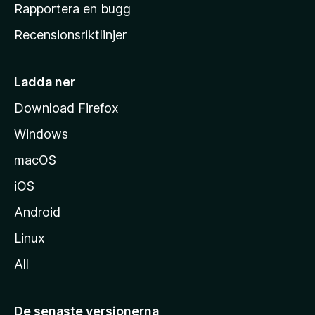
h
Rapportera en bugg
e
Recensionsriktlinjer
m
s
i
Ladda ner
d
Download Firefox
a
Windows
macOS
iOS
Android
Linux
All
De senaste versionerna