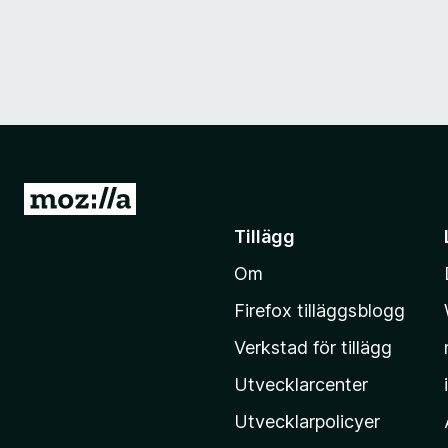
G
å
Tillägg
t
Om
i
l
Firefox tilläggsblogg
l
Verkstad för tillägg
M
o
Utvecklarcenter
z
Utvecklarpolicyer
i