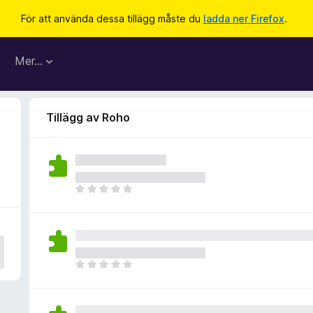
För att använda dessa tillägg måste du
ladda ner Firefox
.
Mer…
Tillägg av Roho
D
e
t
f
i
n
D
n
e
s
t
i
f