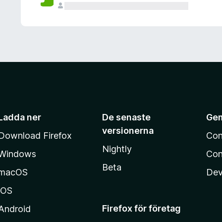
Ladda ner
De senaste
Ge
versionerna
Download Firefox
Con
Nightly
Windows
Con
Beta
macOS
Dev
iOS
Firefox för företag
Android