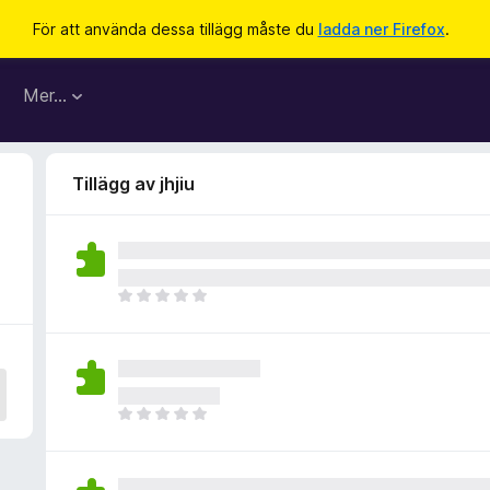
För att använda dessa tillägg måste du
ladda ner Firefox
.
Mer…
Tillägg av jhjiu
D
e
t
f
i
n
D
n
e
s
t
i
f