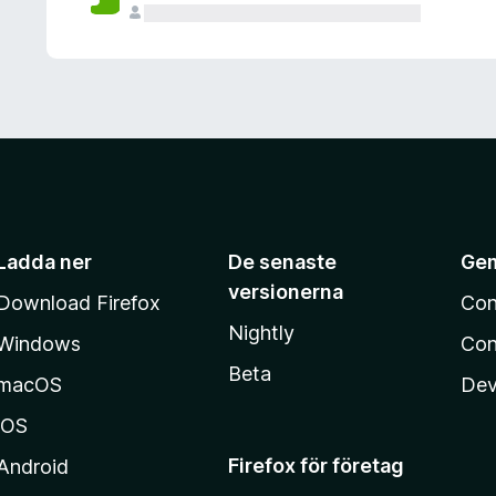
Ladda ner
De senaste
Ge
versionerna
Download Firefox
Con
Nightly
Windows
Con
Beta
macOS
Dev
iOS
Firefox för företag
Android