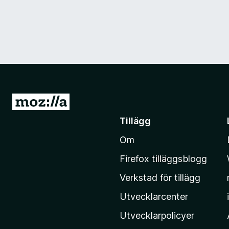
G
å
Tillägg
t
Om
i
l
Firefox tilläggsblogg
l
Verkstad för tillägg
M
o
Utvecklarcenter
z
Utvecklarpolicyer
i