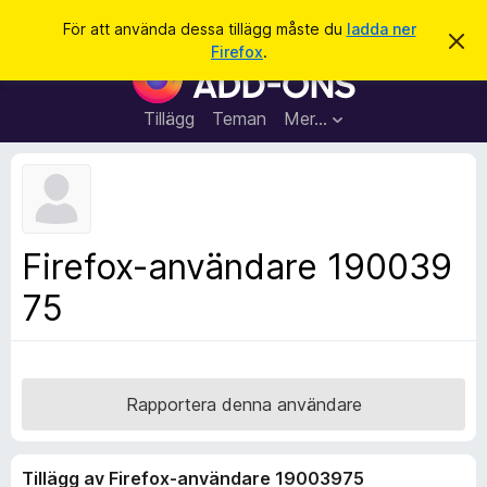
S
Logga in
För att använda dessa tillägg måste du
ladda ner
A
ö
Firefox
.
v
W
k
v
e
i
s
b
Tillägg
Teman
Mer…
a
b
d
e
l
t
ä
t
a
s
m
a
e
Firefox-användare 190039
d
r
d
75
t
e
l
i
a
l
n
d
l
e
ä
Rapportera denna användare
g
g
Tillägg av Firefox-användare 19003975
f