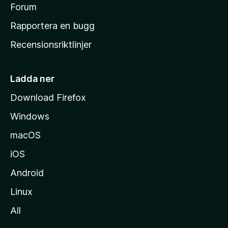
s
Forum
h
Rapportera en bugg
e
Recensionsriktlinjer
m
s
i
Ladda ner
d
Download Firefox
a
Windows
macOS
iOS
Android
Linux
All