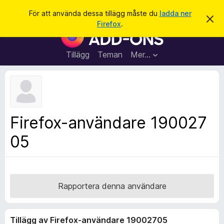
S
Logga in
För att använda dessa tillägg måste du
ladda ner
A
ö
Firefox
.
v
W
k
v
e
i
s
b
Tillägg
Teman
Mer…
a
b
d
e
l
t
ä
t
a
s
m
a
e
Firefox-användare 190027
d
r
d
05
t
e
l
i
a
l
n
d
l
e
ä
Rapportera denna användare
g
g
Tillägg av Firefox-användare 19002705
f