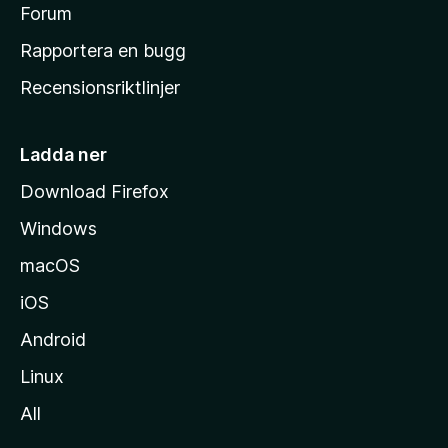
s
Forum
h
Rapportera en bugg
e
Recensionsriktlinjer
m
s
i
Ladda ner
d
Download Firefox
a
Windows
macOS
iOS
Android
Linux
All