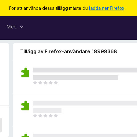
För att använda dessa tillägg måste du
ladda ner Firefox
.
Mer…
Tillägg av Firefox-användare 18998368
D
e
t
f
i
n
D
n
e
s
t
i
f