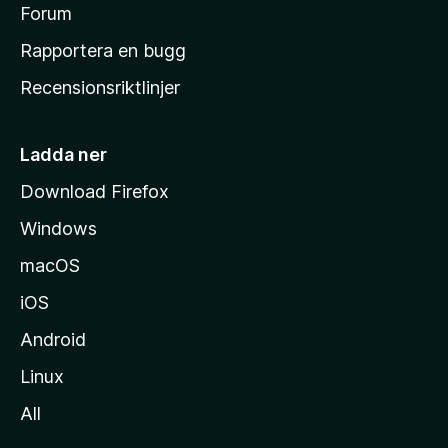
s
Forum
h
Rapportera en bugg
e
Recensionsriktlinjer
m
s
i
Ladda ner
d
Download Firefox
a
Windows
macOS
iOS
Android
Linux
All