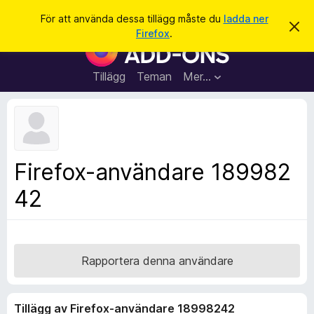
S
Logga in
För att använda dessa tillägg måste du
ladda ner
A
ö
Firefox
.
v
W
k
v
e
i
s
b
Tillägg
Teman
Mer…
a
b
d
e
l
t
ä
t
a
s
m
a
e
Firefox-användare 189982
d
r
d
42
t
e
l
i
a
l
n
d
l
e
ä
Rapportera denna användare
g
g
Tillägg av Firefox-användare 18998242
f