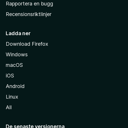
h
Rapportera en bugg
e
Recensionsriktlinjer
m
s
i
Ladda ner
d
Download Firefox
a
Windows
macOS
iOS
Android
Linux
All
De senaste versionerna