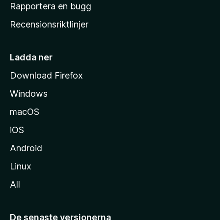
h
Rapportera en bugg
e
Recensionsriktlinjer
m
s
i
Ladda ner
d
Download Firefox
a
Windows
macOS
iOS
Android
Linux
All
De senaste versionerna