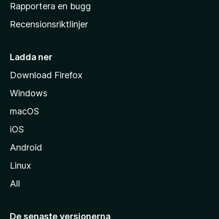
h
Rapportera en bugg
e
Recensionsriktlinjer
m
s
i
Ladda ner
d
Download Firefox
a
Windows
macOS
iOS
Android
Linux
All
De senaste versionerna