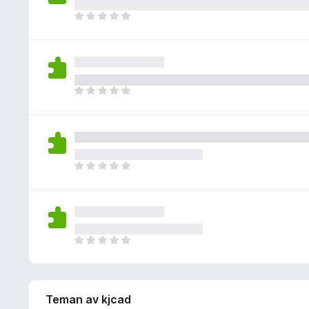
i
y
g
n
D
g
a
n
e
ä
b
s
t
n
e
i
f
t
n
i
y
g
n
D
g
a
n
e
ä
b
s
t
n
e
i
f
t
n
i
y
g
n
D
g
a
n
e
ä
b
s
t
n
e
i
f
t
n
i
y
g
n
D
g
a
n
e
ä
b
s
t
n
e
i
f
t
n
Teman av kjcad
i