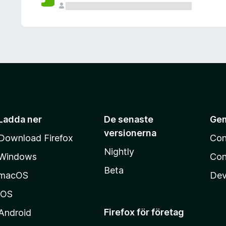
Ladda ner
De senaste
Ge
versionerna
Download Firefox
Con
Nightly
Windows
Con
Beta
macOS
Dev
iOS
Firefox för företag
Android