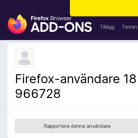
W
e
Tillägg
Teman
b
b
l
ä
s
a
Firefox-användare 18
r
t
966728
i
l
l
ä
g
Rapportera denna användare
g
f