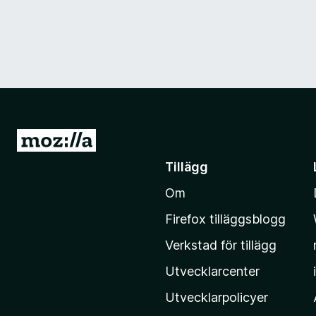
G
å
Tillägg
t
Om
i
l
Firefox tilläggsblogg
l
Verkstad för tillägg
M
o
Utvecklarcenter
z
Utvecklarpolicyer
i