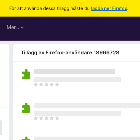
För att använda dessa tillägg måste du
ladda ner Firefox
.
Mer…
Tillägg av Firefox-användare 18966728
D
e
t
f
i
n
D
n
e
s
t
i
f