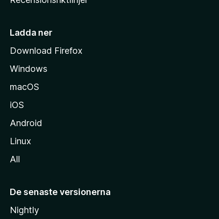
m
s
i
Ladda ner
d
Download Firefox
a
Windows
macOS
iOS
Android
Linux
All
De senaste versionerna
Nightly