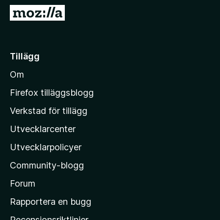
ö
G
r
å
F
t
i
i
Tillägg
r
l
e
Om
l
f
M
o
Firefox tilläggsblogg
x
o
Verkstad för tillägg
z
Utvecklarcenter
i
l
Utvecklarpolicyer
l
Community-blogg
a
s
Forum
h
Rapportera en bugg
e
Recensionsriktlinjer