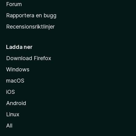
s
Forum
h
Rapportera en bugg
e
Recensionsriktlinjer
m
s
i
Ladda ner
d
Download Firefox
a
Windows
macOS
iOS
Android
Linux
All