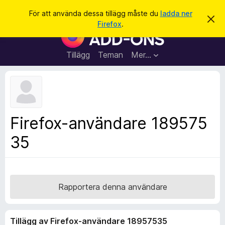
S
Logga in
För att använda dessa tillägg måste du
ladda ner
A
ö
Firefox
.
v
W
k
v
e
i
s
b
Tillägg
Teman
Mer…
a
b
d
e
l
t
ä
t
a
s
m
a
e
Firefox-användare 189575
d
r
d
35
t
e
l
i
a
l
n
d
l
e
ä
Rapportera denna användare
g
g
Tillägg av Firefox-användare 18957535
f