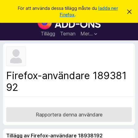
S
Logga in
För att använda dessa tillägg måste du
ladda ner
A
ö
Firefox
.
v
W
k
v
e
i
s
b
Tillägg
Teman
Mer…
a
b
d
e
l
t
ä
t
a
s
m
a
e
Firefox-användare 189381
d
r
d
92
t
e
l
i
a
l
n
d
l
e
ä
Rapportera denna användare
g
g
Tillägg av Firefox-användare 18938192
f