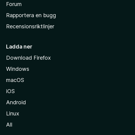
s
Forum
h
Rapportera en bugg
e
Recensionsriktlinjer
m
s
i
Ladda ner
d
Download Firefox
a
Windows
macOS
iOS
Android
Linux
All