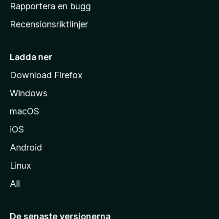
h
Rapportera en bugg
e
Recensionsriktlinjer
m
s
i
Ladda ner
d
Download Firefox
a
Windows
macOS
iOS
Android
Linux
All
De senaste versionerna