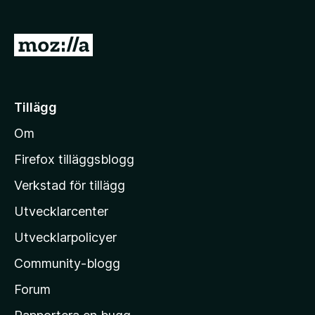
ö
r
G
F
å
i
t
r
e
i
Tillägg
f
l
o
Om
l
x
M
Firefox tilläggsblogg
o
Verkstad för tillägg
z
Utvecklarcenter
i
l
Utvecklarpolicyer
l
Community-blogg
a
s
Forum
h