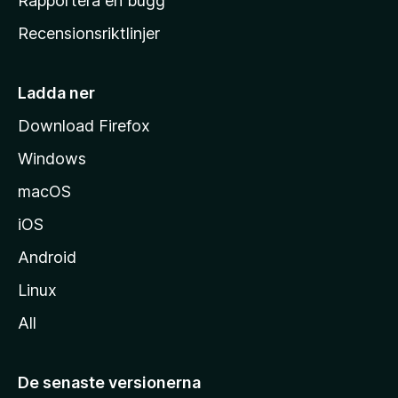
Rapportera en bugg
e
Recensionsriktlinjer
m
s
i
Ladda ner
d
Download Firefox
a
Windows
macOS
iOS
Android
Linux
All
De senaste versionerna