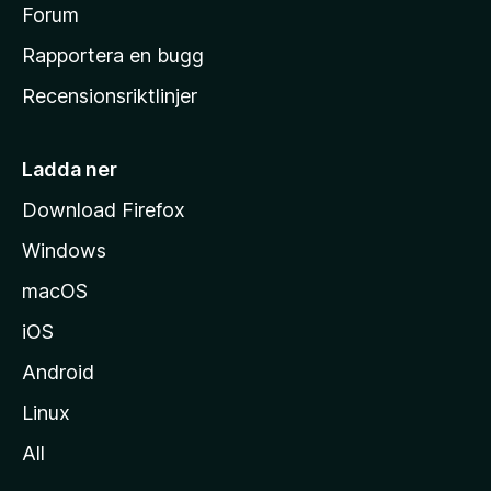
s
Forum
h
Rapportera en bugg
e
Recensionsriktlinjer
m
s
i
Ladda ner
d
Download Firefox
a
Windows
macOS
iOS
Android
Linux
All