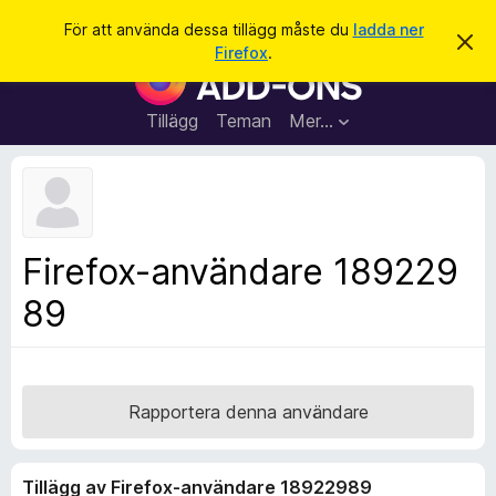
S
Logga in
För att använda dessa tillägg måste du
ladda ner
A
ö
Firefox
.
v
W
k
v
e
i
s
b
Tillägg
Teman
Mer…
a
b
d
e
l
t
ä
t
a
s
m
a
e
Firefox-användare 189229
d
r
d
89
t
e
l
i
a
l
n
d
l
e
ä
Rapportera denna användare
g
g
Tillägg av Firefox-användare 18922989
f