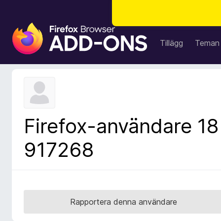
W
e
Tillägg
Teman
b
b
l
ä
s
a
Firefox-användare 18
r
t
917268
i
l
l
ä
g
Rapportera denna användare
g
f