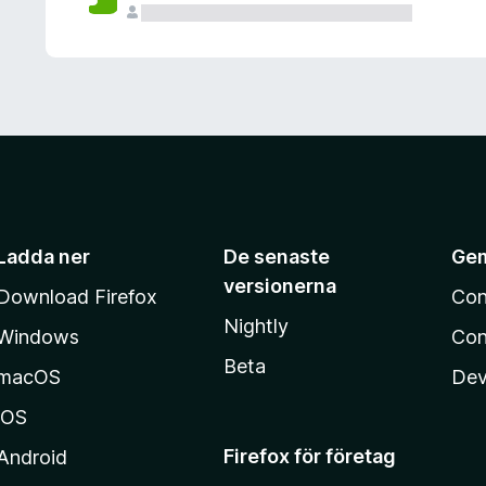
Ladda ner
De senaste
Ge
versionerna
Download Firefox
Con
Nightly
Windows
Con
Beta
macOS
Dev
iOS
Firefox för företag
Android