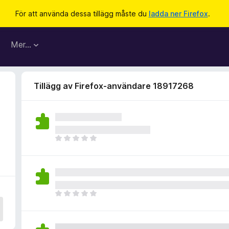
För att använda dessa tillägg måste du
ladda ner Firefox
.
Mer…
Tillägg av Firefox-användare 18917268
D
e
t
f
i
n
D
n
e
s
t
i
f