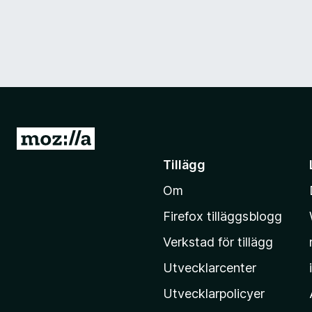
G
å
Tillägg
t
Om
i
l
Firefox tilläggsblogg
l
Verkstad för tillägg
M
o
Utvecklarcenter
z
Utvecklarpolicyer
i