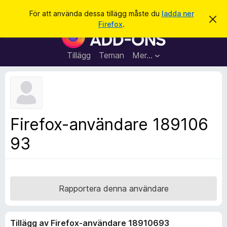
S
Logga in
För att använda dessa tillägg måste du
ladda ner
A
ö
Firefox
.
v
W
k
v
e
i
s
b
Tillägg
Teman
Mer…
a
b
d
e
l
t
ä
t
a
s
m
a
e
Firefox-användare 189106
d
r
d
93
t
e
l
i
a
l
n
d
l
e
ä
Rapportera denna användare
g
g
Tillägg av Firefox-användare 18910693
f