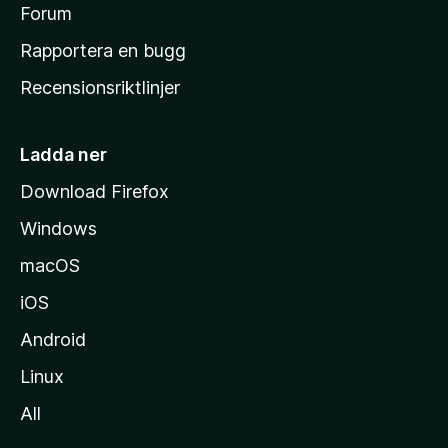
s
Forum
h
Rapportera en bugg
e
Recensionsriktlinjer
m
s
i
Ladda ner
d
Download Firefox
a
Windows
macOS
iOS
Android
Linux
All