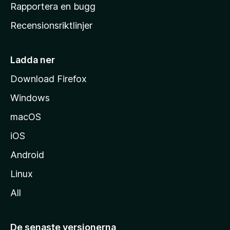
h
Rapportera en bugg
e
Recensionsriktlinjer
m
s
i
Ladda ner
d
Download Firefox
a
Windows
macOS
iOS
Android
Linux
All
De senaste versionerna