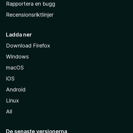
h
Rapportera en bugg
e
Recensionsriktlinjer
m
s
i
Ladda ner
d
Download Firefox
a
Windows
macOS
iOS
Android
Linux
All
De senaste versionerna