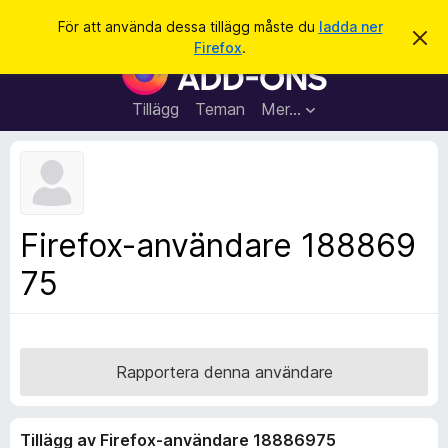
S
Logga in
För att använda dessa tillägg måste du
ladda ner
A
ö
Firefox
.
v
W
k
v
e
i
s
b
Tillägg
Teman
Mer…
a
b
d
e
l
t
ä
t
a
s
m
a
e
Firefox-användare 188869
d
r
d
75
t
e
l
i
a
l
n
d
l
e
ä
Rapportera denna användare
g
g
Tillägg av Firefox-användare 18886975
f