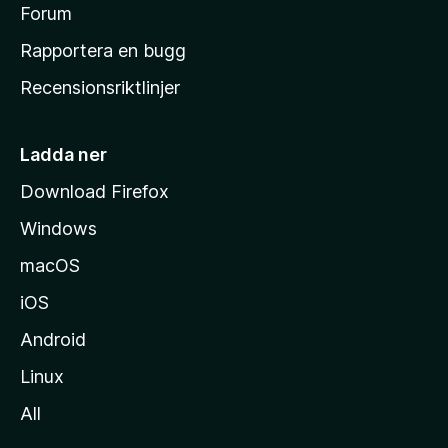
s
Forum
h
Rapportera en bugg
e
Recensionsriktlinjer
m
s
i
Ladda ner
d
Download Firefox
a
Windows
macOS
iOS
Android
Linux
All