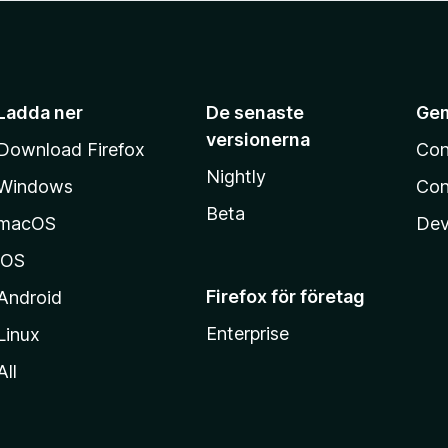
Ladda ner
De senaste
Ge
versionerna
Download Firefox
Con
Nightly
Windows
Con
Beta
macOS
Dev
iOS
Firefox för företag
Android
Enterprise
Linux
All