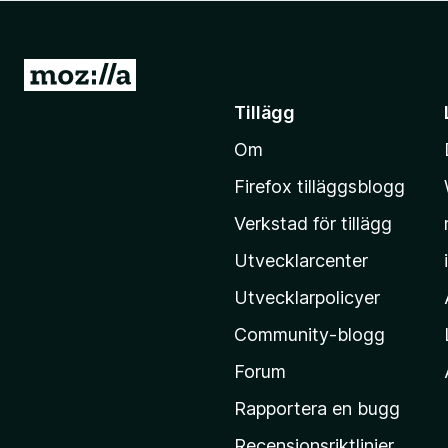
ö
r
F
G
i
å
Tillägg
r
t
e
Om
i
f
l
o
Firefox tilläggsblogg
l
x
Verkstad för tillägg
M
o
Utvecklarcenter
z
Utvecklarpolicyer
i
Community-blogg
l
l
Forum
a
Rapportera en bugg
s
Recensionsriktlinjer