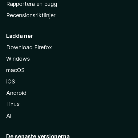
h
Rapportera en bugg
e
Recensionsriktlinjer
m
s
i
Ladda ner
d
Download Firefox
a
Windows
macOS
iOS
Android
Linux
All
De senaste versionerna