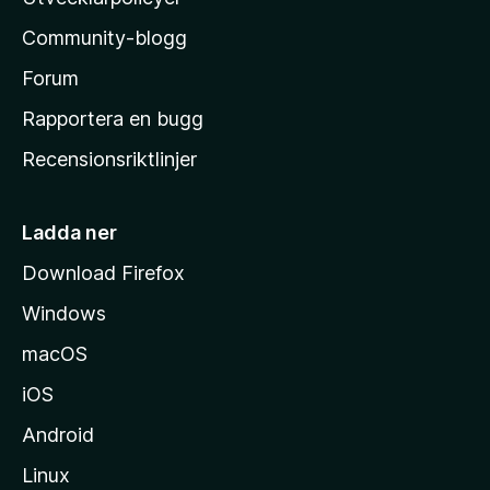
l
Community-blogg
a
s
Forum
h
Rapportera en bugg
e
Recensionsriktlinjer
m
s
i
Ladda ner
d
Download Firefox
a
Windows
macOS
iOS
Android
Linux