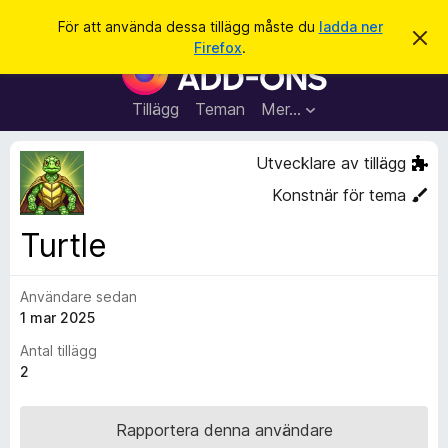
S
Logga in
För att använda dessa tillägg måste du
ladda ner
A
ö
Firefox
.
v
W
k
v
e
i
s
b
Tillägg
Teman
Mer…
a
b
d
e
l
Utvecklare av tillägg
t
ä
t
Konstnär för tema
a
s
m
a
e
Turtle
d
r
d
t
e
l
Användare sedan
i
a
1 mar 2025
l
n
d
l
Antal tillägg
e
ä
2
g
g
Rapportera denna användare
f