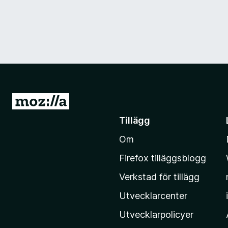
G
å
Tillägg
t
Om
i
l
Firefox tilläggsblogg
l
Verkstad för tillägg
M
o
Utvecklarcenter
z
Utvecklarpolicyer
i