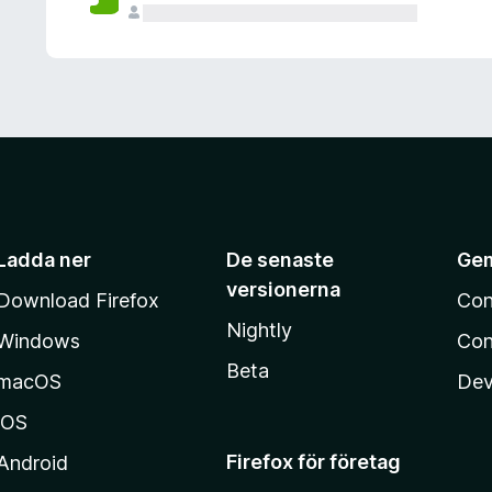
Ladda ner
De senaste
Ge
versionerna
Download Firefox
Con
Nightly
Windows
Con
Beta
macOS
Dev
iOS
Firefox för företag
Android