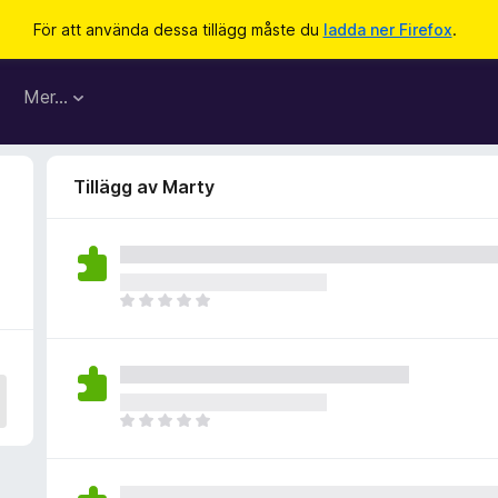
För att använda dessa tillägg måste du
ladda ner Firefox
.
Mer…
Tillägg av Marty
D
e
t
f
i
n
D
n
e
s
t
i
f