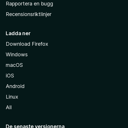
h
Rapportera en bugg
e
Recensionsriktlinjer
m
s
i
Ladda ner
d
Download Firefox
a
Windows
macOS
iOS
Android
Linux
All
De senaste versionerna