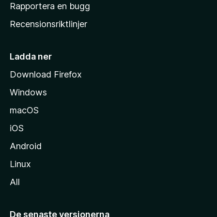
h
Rapportera en bugg
e
Recensionsriktlinjer
m
s
i
Ladda ner
d
Download Firefox
a
Windows
macOS
iOS
Android
Linux
All
De senaste versionerna